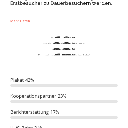
Erstbesucher zu Dauerbesuchern werden.
Mehr Daten
60
%
Wirkung Plakate
22
%
Wirkung Online-Anzeigen
23
%
Erstbesucher
67
%
Dauerbesucher (>als 4x im Jahr)
Plakat
42%
Kooperationspartner
23%
Berichterstattung
17%