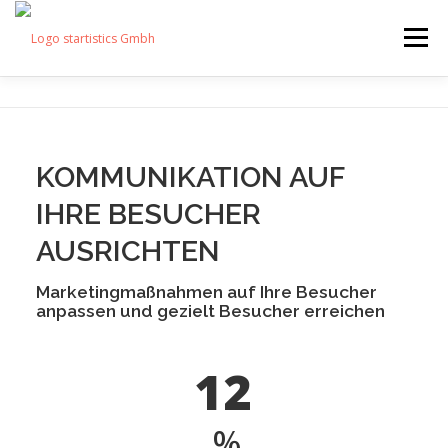
Skip
to
Menu
content
LEISTUNGEN
START-DATA
BEISPIELE
KOMMUNIKATION AUF
PREISE
KUNDEN
ÜBER UNS
KONTAKT
IHRE BESUCHER
AUSRICHTEN
DATENSCHUTZ
IMPRESSUM
Marketingmaßnahmen auf Ihre Besucher
anpassen und gezielt Besucher erreichen
12
%