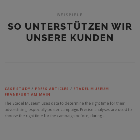
BEISPIELE
SO UNTERSTÜTZEN WIR
UNSERE KUNDEN
CASE STUDY
/
PRESS ARTICLES
/
STÄDEL MUSEUM
FRANKFURT AM MAIN
The Städel Museum uses data to determine the right time for their
adverstising, especially poster campaign. Precise analyses are used to
choose the right time for the campaign before, during …