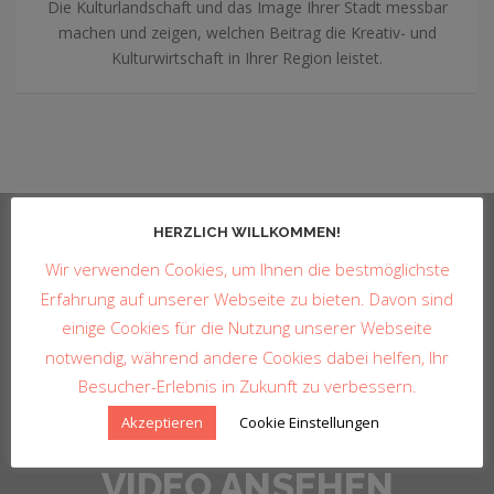
Die Kulturlandschaft und das Image Ihrer Stadt messbar
machen und zeigen, welchen Beitrag die Kreativ- und
Kulturwirtschaft in Ihrer Region leistet.
HERZLICH WILLKOMMEN!
Wir verwenden Cookies, um Ihnen die bestmöglichste
Erfahrung auf unserer Webseite zu bieten. Davon sind
einige Cookies für die Nutzung unserer Webseite
notwendig, während andere Cookies dabei helfen, Ihr
Besucher-Erlebnis in Zukunft zu verbessern.
Akzeptieren
Cookie Einstellungen
WAS WIR MACHEN -
VIDEO ANSEHEN