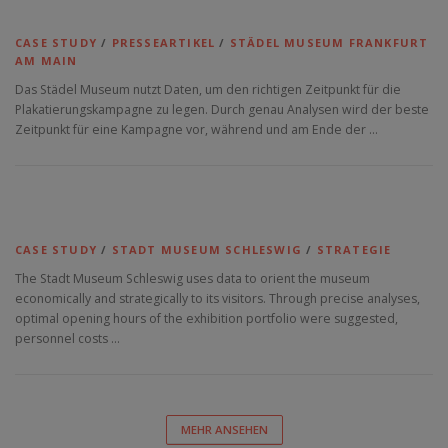
CASE STUDY
/
PRESSEARTIKEL
/
STÄDEL MUSEUM FRANKFURT
AM MAIN
Das Städel Museum nutzt Daten, um den richtigen Zeitpunkt für die
Plakatierungskampagne zu legen. Durch genau Analysen wird der beste
Zeitpunkt für eine Kampagne vor, während und am Ende der …
CASE STUDY
/
STADT MUSEUM SCHLESWIG
/
STRATEGIE
The Stadt Museum Schleswig uses data to orient the museum
economically and strategically to its visitors. Through precise analyses,
optimal opening hours of the exhibition portfolio were suggested,
personnel costs …
MEHR ANSEHEN