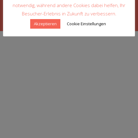
notwendig, während andere Cookies dabei helfen, Ihr
Copyright © 2026 stARTistics
–
OnePress
theme by
Besucher-Erlebnis in Zukunft zu verbessern.
FameThemes
Akzeptieren
Cookie Einstellungen