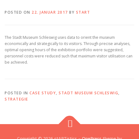
POSTED ON
22. JANUAR 2017
BY
START
The Stadt Museum Schleswig uses data to orient the museum
economically and strategically to its visitors. Through precise analyses,
optimal opening hours of the exhibition portfolio were suggested,
personnel costs were reduced such that maximum visitor utilisation can
be achieved.
POSTED IN
CASE STUDY
,
STADT MUSEUM SCHLESWIG
,
STRATEGIE
Copyright © 2026 stARTistics
–
OnePress
theme by