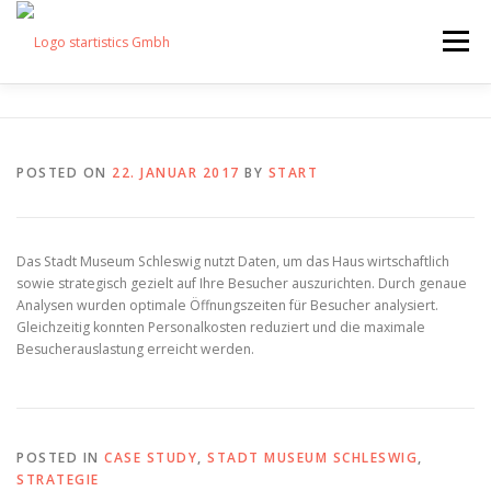
Skip
to
Menu
content
LEISTUNGEN
START-DATA
BEISPIELE
POSTED ON
22. JANUAR 2017
BY
START
PREISE
KUNDEN
ÜBER UNS
KONTAKT
Das Stadt Museum Schleswig nutzt Daten, um das Haus wirtschaftlich
sowie strategisch gezielt auf Ihre Besucher auszurichten. Durch genaue
DATENSCHUTZ
IMPRESSUM
Analysen wurden optimale Öffnungszeiten für Besucher analysiert.
Gleichzeitig konnten Personalkosten reduziert und die maximale
Besucherauslastung erreicht werden.
POSTED IN
CASE STUDY
,
STADT MUSEUM SCHLESWIG
,
STRATEGIE