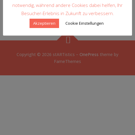
notwendig, während andere Cookies dabei helfen, Ihr
Besucher-Erlebnis in Zukunft zu verbessern.
POSTED IN
PRESS ARTICLES
Akzeptieren
Cookie Einstellungen
Copyright © 2026 stARTistics
–
OnePress
theme by
FameThemes